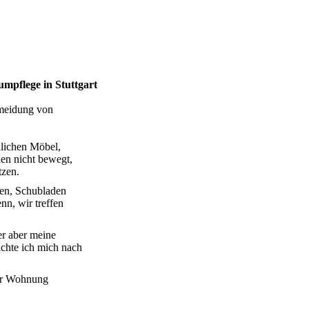
mpflege in Stuttgart
rmeidung von
dlichen Möbel,
en nicht bewegt,
tzen.
en, Schubladen
nn, wir treffen
er aber meine
ichte ich mich nach
rer Wohnung